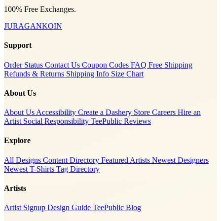
100% Free Exchanges.
JURAGANKOIN
Support
Order Status
Contact Us
Coupon Codes
FAQ
Free Shipping
Refunds & Returns
Shipping Info
Size Chart
About Us
About Us
Accessibility
Create a Dashery Store
Careers
Hire an
Artist
Social Responsibility
TeePublic Reviews
Explore
All Designs
Content Directory
Featured Artists
Newest Designers
Newest T-Shirts
Tag Directory
Artists
Artist Signup
Design Guide
TeePublic Blog