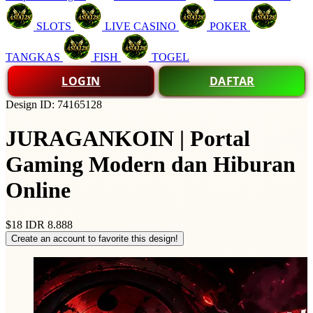
SLOTS
LIVE CASINO
POKER
TANGKAS
FISH
TOGEL
LOGIN
DAFTAR
Design ID: 74165128
JURAGANKOIN | Portal
Gaming Modern dan Hiburan
Online
$18
IDR 8.888
Create an account to favorite this design!