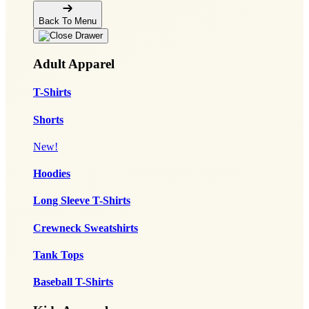
Back To Menu
Adult Apparel
T-Shirts
Shorts
New!
Hoodies
Long Sleeve T-Shirts
Crewneck Sweatshirts
Tank Tops
Baseball T-Shirts