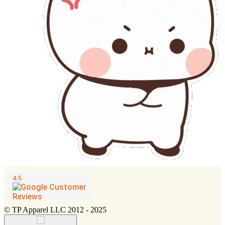
© TP Apparel LLC 2012 - 2025