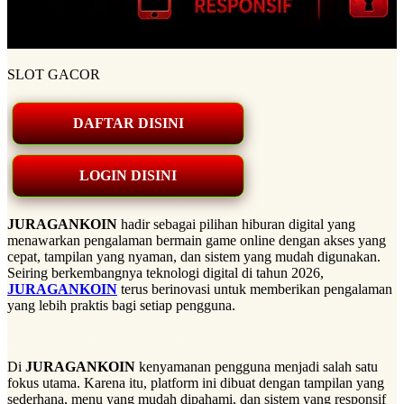
SLOT GACOR
DAFTAR DISINI
LOGIN DISINI
JURAGANKOIN
hadir sebagai pilihan hiburan digital yang
menawarkan pengalaman bermain game online dengan akses yang
cepat, tampilan yang nyaman, dan sistem yang mudah digunakan.
Seiring berkembangnya teknologi digital di tahun 2026,
JURAGANKOIN
terus berinovasi untuk memberikan pengalaman
yang lebih praktis bagi setiap pengguna.
Di
JURAGANKOIN
kenyamanan pengguna menjadi salah satu
fokus utama. Karena itu, platform ini dibuat dengan tampilan yang
sederhana, menu yang mudah dipahami, dan sistem yang responsif