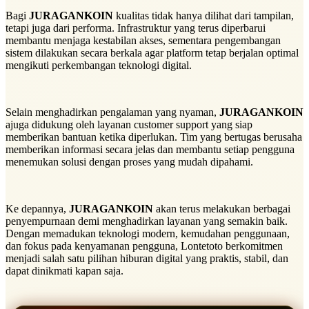
Bagi
JURAGANKOIN
kualitas tidak hanya dilihat dari tampilan,
tetapi juga dari performa. Infrastruktur yang terus diperbarui
membantu menjaga kestabilan akses, sementara pengembangan
sistem dilakukan secara berkala agar platform tetap berjalan optimal
mengikuti perkembangan teknologi digital.
Selain menghadirkan pengalaman yang nyaman,
JURAGANKOIN
ajuga didukung oleh layanan customer support yang siap
memberikan bantuan ketika diperlukan. Tim yang bertugas berusaha
memberikan informasi secara jelas dan membantu setiap pengguna
menemukan solusi dengan proses yang mudah dipahami.
Ke depannya,
JURAGANKOIN
akan terus melakukan berbagai
penyempurnaan demi menghadirkan layanan yang semakin baik.
Dengan memadukan teknologi modern, kemudahan penggunaan,
dan fokus pada kenyamanan pengguna, Lontetoto berkomitmen
menjadi salah satu pilihan hiburan digital yang praktis, stabil, dan
dapat dinikmati kapan saja.